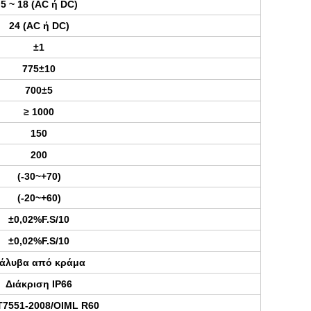
5 ~ 18 (AC ή DC)
24 (AC ή DC)
±1
775±10
700±5
≥ 1000
150
200
(-30~+70)
(-20~+60)
±0,02%F.S/10
±0,02%F.S/10
άλυβα από κράμα
Διάκριση IP66
T7551-2008/OIML R60