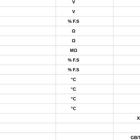
V
V
% F.S
Ω
Ω
MΩ
% F.S
% F.S
°C
°C
°C
°C
Χ
GB/