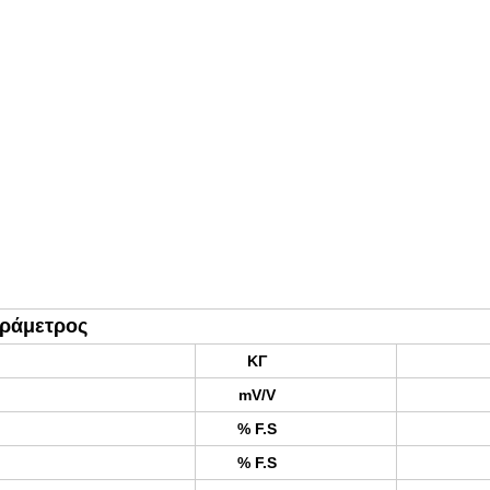
αράμετρος
ΚΓ
mV/V
% F.S
% F.S