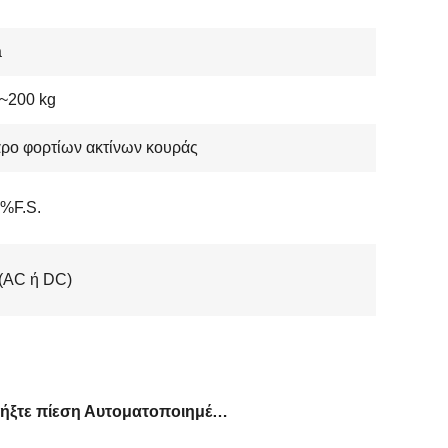
a
~200 kg
ρο φορτίων ακτίνων κουράς
2%F.S.
(AC ή DC)
Τραβήξτε πίεση Αυτοματοποιημένο κύτταρο φόρτωσης δύναμης