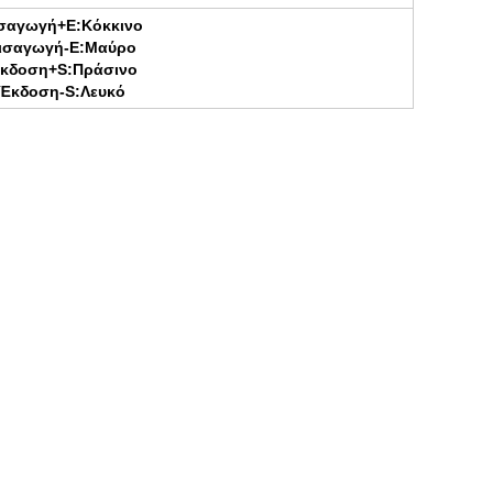
σαγωγή+Ε:Κόκκινο
ισαγωγή-Ε:Μαύρο
κδοση+S:Πράσινο
Έκδοση-S:Λευκό