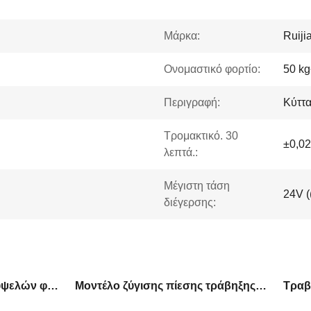
Μάρκα:
Ruiji
Ονομαστικό φορτίο:
50 kg
Περιγραφή:
Κύττα
Τρομακτικό. 30
±0,0
λεπτά.:
Μέγιστη τάση
24V (
διέγερσης:
Μινιατούρα αισθητήρα κυψελών φόρτωσης τάσης 100KG
Μοντέλο ζύγισης πίεσης τράβηξης Κελίδα φόρτωσης