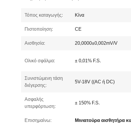
Τόπος καταγωγής:
Κίνα
Πιστοποίηση:
CE
Αισθησία:
20,0000±0,002mV/V
Ολικό σφάλμα:
± 0,01% F.S.
Συνιστώμενη τάση
5V-18V ((AC ή DC)
διέγερσης:
Ασφαλής
± 150% F.S.
υπερφόρτωση:
Επισημαίνω: