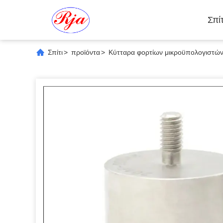
Σπίτ
Σπίτι
>
προϊόντα
>
Κύτταρα φορτίων μικροϋπολογιστώ