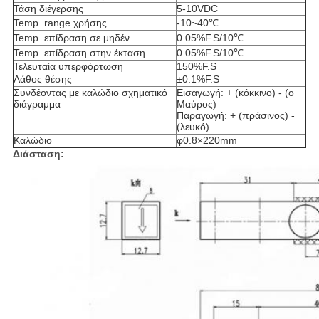
Τάση διέγερσης
5-10VDC
Temp .range χρήσης
-10~40℃
Temp. επίδραση σε μηδέν
0.05%F.S/10℃
Temp. επίδραση στην έκταση
0.05%F.S/10℃
Τελευταία υπερφόρτωση
150%F.S
Λάθος θέσης
±0.1%F.S
Συνδέοντας με καλώδιο σχηματικό
Εισαγωγή: + (κόκκινο) - (ο
διάγραμμα
Μαύρος)
Παραγωγή: + (πράσινος) -
(λευκό)
Καλώδιο
φ0.8×220mm
Διάσταση: