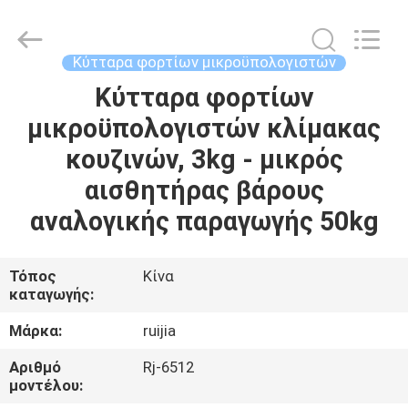
Xian
Ruijia
Measurement
Instruments
Co.,
Κύτταρα φορτίων μικροϋπολογιστών
Ltd..
All
Rights
Κύτταρα φορτίων
ΣΠΊΤΙ
Reserved.
μικροϋπολογιστών κλίμακας
ΠΡΟΪΌΝΤΑ
κουζινών, 3kg - μικρός
αισθητήρας βάρους
ΒΊΝΤΕΟ
αναλογικής παραγωγής 50kg
ΠΕΡΊΠΟΥ
Τόπος
Κίνα
καταγωγής:
ΕΜΕΊΣ
Μάρκα:
ruijia
ΓΎΡΟΣ
Αριθμό
Rj-6512
ΕΡΓΟΣΤΑΣΊΩΝ
μοντέλου: