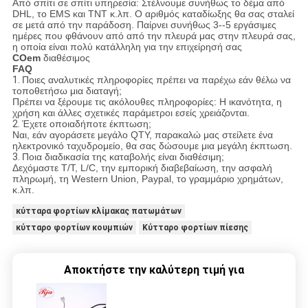
Από σπίτι σε σπίτι υπηρεσία: Στέλνουμε συνήθως το δέμα από
DHL, το EMS και TNT κ.λπ. Ο αριθμός καταδίωξης θα σας σταλεί
σε μετά από την παράδοση. Παίρνει συνήθως 3--5 εργάσιμες
ημέρες που φθάνουν από από την πλευρά μας στην πλευρά σας,
η οποία είναι πολύ κατάλληλη για την επιχείρησή σας
COem
διαθέσιμος
FAQ
1.
Ποιες αναλυτικές πληροφορίες πρέπει να παρέχω εάν θέλω να
τοποθετήσω μια διαταγή;
Πρέπει να ξέρουμε τις ακόλουθες πληροφορίες: Η ικανότητα, η
χρήση και άλλες σχετικές παράμετροι εσείς χρειάζονται.
2.
Έχετε οποιαδήποτε έκπτωση;
Ναι, εάν αγοράσετε μεγάλο QTY, παρακαλώ μας στείλετε ένα
ηλεκτρονικό ταχυδρομείο, θα σας δώσουμε μια μεγάλη έκπτωση.
3.
Ποια διαδικασία της καταβολής είναι διαθέσιμη;
Δεχόμαστε T/T, L/C, την εμπορική διαβεβαίωση, την ασφαλή
πληρωμή, τη Western Union, Paypal, το γραμμάριο χρημάτων,
κ.λπ.
κύτταρα φορτίων κλίμακας πατωμάτων
κύτταρο φορτίων κουμπιών
Κύτταρο φορτίων πίεσης
Αποκτήστε την καλύτερη τιμή για