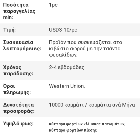
Ποσότητα
1pc
παραγγελίας
ΠΟΙΟΤΙΚΌΣ
min:
ΈΛΕΓΧΟΣ
Τιμή:
USD3-10/pc
Συσκευασία
Προϊόν που συσκευάζεται στο
ΜΑΣ
λεπτομέρειες:
κιβώτιο αφρού με την τσάντα
ΕΛΆΤΕ
φυσαλίδων.
ΣΕ
Χρόνος
2-4 εβδομάδες
παράδοσης:
ΕΠΑΦΉ
ΜΕ
Όροι
Western Union,
πληρωμής:
Δυνατότητα
10000 κομμάτι / κομμάτια ανά Μήνα
ΖΗΤΉΣΤΕ
προσφοράς:
ΈΝΑ
Υψηλό φως:
,
κύτταρα φορτίων κλίμακας πατωμάτων
ΑΠΌΣΠΑΣΜΑ
κύτταρο φορτίων πίεσης