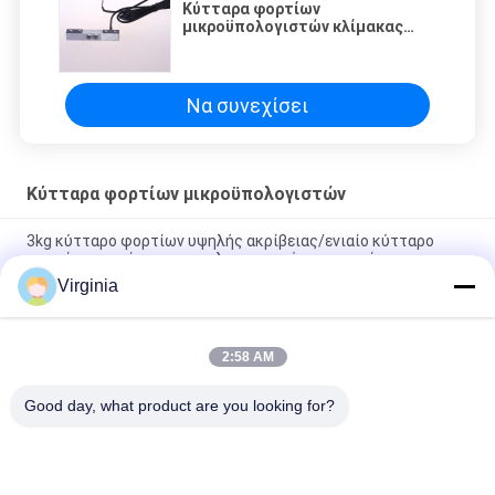
Κύτταρα φορτίων
μικροϋπολογιστών κλίμακας
κουζινών, 3kg - μικρός
αισθητήρας βάρους αναλογικής
παραγωγής 50kg
Να συνεχίσει
Κύτταρα φορτίων μικροϋπολογιστών
3kg κύτταρο φορτίων υψηλής ακρίβειας/ενιαίο κύτταρο
φορτίων σημείου για τις ηλεκτρονικές ισορροπίες
Virginia
Κύτταρα φορτίων μικροϋπολογιστών κλίμακας κουζινών,
3kg - μικρός αισθητήρας βάρους αναλογικής παραγωγής 50kg
2:58 AM
DC5V - μικρός αισθητήρας βάρους μικροϋπολογιστών 10V με
τον αισθητήρα αντίστασης 300g/500g/750g
Good day, what product are you looking for?
Λαϊκή κατηγορία
Όλα