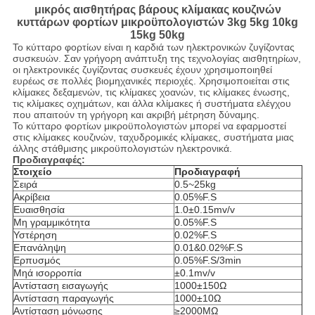
μικρός αισθητήρας βάρους κλίμακας κουζινών
κυττάρων φορτίων μικροϋπολογιστών 3kg 5kg 10kg
15kg 50kg
Το κύτταρο φορτίων είναι η καρδιά των ηλεκτρονικών ζυγίζοντας
συσκευών. Σαν γρήγορη ανάπτυξη της τεχνολογίας αισθητηρίων,
οι ηλεκτρονικές ζυγίζοντας συσκευές έχουν χρησιμοποιηθεί
ευρέως σε πολλές βιομηχανικές περιοχές. Χρησιμοποιείται στις
κλίμακες δεξαμενών, τις κλίμακες χοανών, τις κλίμακες ένωσης,
τις κλίμακες οχημάτων, και άλλα κλίμακες ή συστήματα ελέγχου
που απαιτούν τη γρήγορη και ακριβή μέτρηση δύναμης.
Το κύτταρο φορτίων μικροϋπολογιστών μπορεί να εφαρμοστεί
στις κλίμακες κουζινών, ταχυδρομικές κλίμακες, συστήματα μιας
άλλης στάθμισης μικροϋπολογιστών ηλεκτρονικά.
Προδιαγραφές:
Στοιχείο
Προδιαγραφή
Σειρά
0.5~25kg
Ακρίβεια
0.05%F.S
Ευαισθησία
1.0±0.15mv/v
Μη γραμμικότητα
0.05%F.S
Υστέρηση
0.02%F.S
Επανάληψη
0.01&0.02%F.S
Ερπυσμός
0.05%F.S/3min
Μηά ισορροπία
±0.1mv/v
Αντίσταση εισαγωγής
1000±150Ω
Αντίσταση παραγωγής
1000±10Ω
Αντίσταση μόνωσης
≥2000MΩ