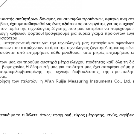
τασκευαστής αισθητήρων δύναμης και συναφών προϊόντων, αφιερωμένη σ
ίβεια, έχουμε καθιερωθεί ως ένας αξιόπιστος συνεργάτης για τις επιχειρ
στον τομέα της τεχνολογίας ζύγισης, που μας επιτρέπει να παρέχουμ
λογή κυψελών φορτίουΠροσφέρουμε μια ευρεία γκάμα προϊόντων ζύγι
ισσότερα..
Ltd, υπερηφανευόμαστε για την τεχνολογική μας εμπειρία και αφοσί
ύσεων που σπρώχνουν τα όρια της τεχνολογίας ζύγισηςΥπηρετούμε ένα
ύνται από επιχειρήσεις κάθε μεγέθους., από μικρές επιχειρήσεις έω
των μας και τηρούμε αυστηρά μέτρα ελέγχου ποιότητας καθ' όλη τη διά
βιομηχανίας.Η δέσμευσή μας για ποιότητα μας έχει αποφέρει φήμη γι
υμπεριλαμβανομένης της τεχνικής διαβούλευσης, της προ-πωλητι
μας.
ίηση των πελατών, η Xi'an Ruijia Measuring Instruments Co., Ltd. 
ικά με το τι θέλετε, όπως: εφαρμογή, εύρος μέτρησης, ισχύς, ακρίβεια