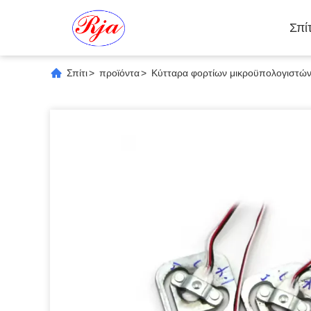
Σπίτ
Σπίτι
>
προϊόντα
>
Κύτταρα φορτίων μικροϋπολογιστώ