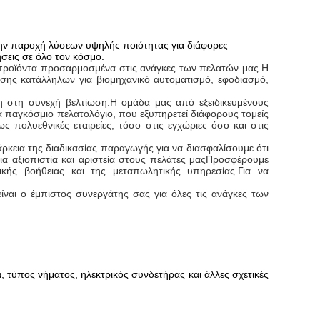
την παροχή λύσεων υψηλής ποιότητας για διάφορες
ήσεις σε όλο τον κόσμο.
ε προϊόντα προσαρμοσμένα στις ανάγκες των πελατών μας.Η
σης κατάλληλων για βιομηχανικό αυτοματισμό, εφοδιασμό,
ωση στη συνεχή βελτίωση.Η ομάδα μας από εξειδικευμένους
 παγκόσμιο πελατολόγιο, που εξυπηρετεί διάφορους τομείς
ς πολυεθνικές εταιρείες, τόσο στις εγχώριες όσο και στις
ρκεια της διαδικασίας παραγωγής για να διασφαλίσουμε ότι
α αξιοπιστία και αριστεία στους πελάτες μαςΠροσφέρουμε
κής βοήθειας και της μεταπωλητικής υπηρεσίας.Για να
είναι ο έμπιστος συνεργάτης σας για όλες τις ανάγκες των
, τύπος νήματος, ηλεκτρικός συνδετήρας και άλλες σχετικές