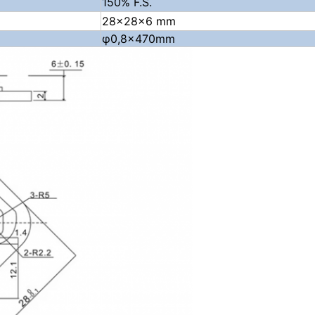
150% F.S.
28×2
8
×6 mm
φ0,8×470mm