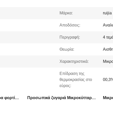
Μάρκα:
ruijia
Αποδόσεις:
Αναλο
Περιγραφή:
4 τεμ
Θεωρία:
Αισθη
Χαρακτηριστικά:
Μικρ
Επίδραση της
θερμοκρασίας στο
00,3%
εύρος:
4 τεμάχια επίπεδα κύτταρα φορτίου μικρής κλίμακας
Προσωπικά ζυγαριά Μικροκύτταρα φορτίου