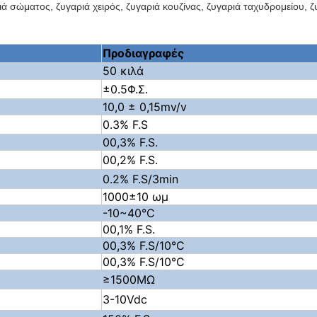
ά σώματος, ζυγαριά χειρός, ζυγαριά κουζίνας, ζυγαριά ταχυδρομείου,
Προδιαγραφές
50 κιλά
±0.
5
Φ.Σ.
10,0 ± 0,15mv/v
0.
3
% F.S
00,3% F.S.
00,2% F.S.
0.
2
% F.S/3min
1000±10 ωμ
-10~40°C
00,1% F.S.
00,3% F.S/10°C
00,3% F.S/10°C
≥
1500
MΩ
3
-10Vdc