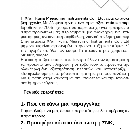
Η Xi'an Ruijia Measuring Instruments Co., Ltd. είναι κα
βιομηχανίες.Με δέσμευση για καινοτομία, αξιοπιστία και ακρ
Ιδρύθηκε το 2005, έχουμε συσσωρεύσει χρόνια εμπειρίας 
σειρά προϊόντων μας περιλαμβάνει μια ολοκληρωμένη επι
μεταφορές, υγειονομική περίθαλψη, λιανική πώληση,και περ
Στην εταιρεία Xi'an Ruijia Measuring Instruments Co., 
μηχανικούς είναι αφοσιωμένη στην ανάπτυξη καινοτόμων λ
της αγοράς σε όλο τον κόσμο.Τα προϊόντα μας χρησιμοποιο
διεθνείς αγορές.
Η ποιότητα βρίσκεται στο επίκεντρο όλων των δραστηριοτή
τα προϊόντα μας πληρούν ή υπερβαίνουν τα πρότυπα της 
ολοκληρωμένη εξυπηρέτηση πελατών και υποστήριξη, σ
εξασφαλίσουμε μια απρόσκοπτη εμπειρία για τους πελάτες 
Με έμφαση στην καινοτομία, την ποιότητα και την ικανοπο
αισθητήρων ζύγισης.
Γενικές ερωτήσεις
1- Πώς να κάνω μια παραγγελία;
Παρακαλούμε να μας δώσετε περισσότερες λεπτομέρειες σχετ
παραμέτρους.
2- Προσφέρει κάποια έκπτωση η ΣΝΚ;