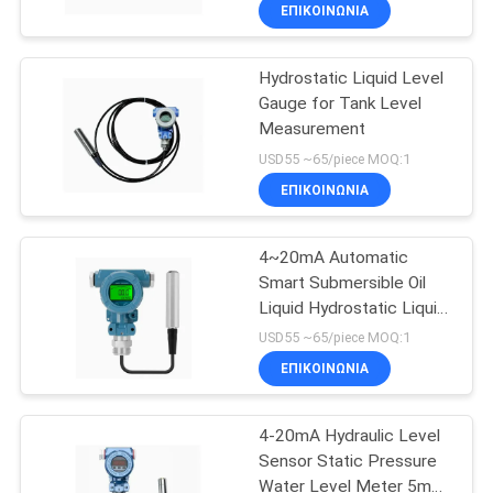
ΕΠΙΚΟΙΝΩΝΊΑ
ΠΟΙΟΤΙΚΌΣ
Hydrostatic Liquid Level
ΈΛΕΓΧΟΣ
83
Gauge for Tank Level
Measurement
κύτταρο φορτίων
ΜΑΣ
USD55 ~65/piece MOQ:1
ακτίνων κουράς
ΕΛΆΤΕ
ΕΠΙΚΟΙΝΩΝΊΑ
ΣΕ
4~20mA Automatic
ΕΠΑΦΉ
Smart Submersible Oil
ΜΕ
Liquid Hydrostatic Liquid
20
Level Gauge
USD55 ~65/piece MOQ:1
παράλληλο
ΖΗΤΉΣΤΕ
ΕΠΙΚΟΙΝΩΝΊΑ
ΈΝΑ
κύτταρο φορτίων
4-20mA Hydraulic Level
ΑΠΌΣΠΑΣΜΑ
ακτίνων
Sensor Static Pressure
Water Level Meter 5m