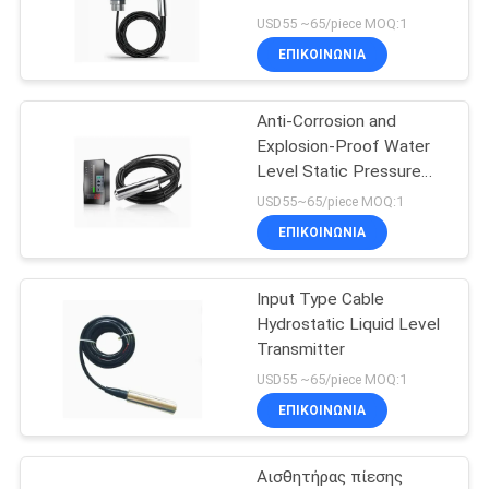
Range Liquid Level
SITEMAP
USD55 ~65/piece MOQ:1
Transmitter Tank Pool
ΕΠΙΚΟΙΝΩΝΊΑ
River Level Gauge
55
ΠΟΛΙΤΙΚΉ
Μίλησε το κύτταρο
Anti-Corrosion and
ΜΥΣΤΙΚΌΤΗΤΑΣ
Explosion-Proof Water
φορτίων τύπων
Level Static Pressure
Input Level Transmitter
USD55~65/piece MOQ:1
ΕΠΙΚΟΙΝΩΝΊΑ
Input Type Cable
60
Hydrostatic Liquid Level
Κύτταρο φορτίων
Transmitter
USD55 ~65/piece MOQ:1
τύπων του S
ΕΠΙΚΟΙΝΩΝΊΑ
Αισθητήρας πίεσης