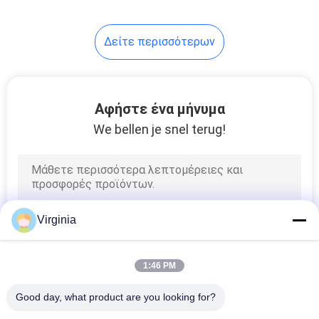
αισθητήρας επιπέδου
νερού ελεγκτής οθόνης
15
για βαθύ πηγάδι
Δείτε περισσότερων
κύτταρο φορτίων
κλίμακας
πλατφορμών
Αφήστε ένα μήνυμα
We bellen je snel terug!
18
Αισθητήρας
Virginia
κλίμακας βάρους
1:46 PM
Good day, what product are you looking for?