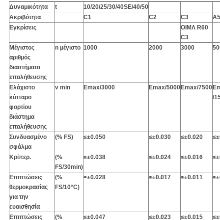
Δυναμικότητα
t
10/20/25/30/40SE/40/50
Ακριβότητα
C1
C2
C3
Α
Εγκρίσεις
ΟΙΜΛ R60
C3
Μέγιστος
n μέγιστο
1000
2000
3000
50
αριθμός
διαστήματα
επαλήθευσης
Ελάχιστο
v min
Emax/3000
Emax/5000
Emax/7500
E
κύτταρο
/1
φορτίου
διάστημα
επαλήθευσης
Συνδυασμένο
(% FS)
≤±0.050
≤
±
0.030
≤
±
0.020
≤
±
σφάλμα
Κρίπερ.
(%
≤
±
0.038
≤
±
0.024
≤
±
0.016
≤
±
FS/30min)
Επιπτώσεις
(%
<
±
0.028
≤
±
0.017
≤
±
0.011
≤
±
θερμοκρασίας
FS/10°C)
για την
ευαισθησία
Επιπτώσεις
(%
≤
±
0.047
≤
±
0.023
≤
±
0.015
≤
±