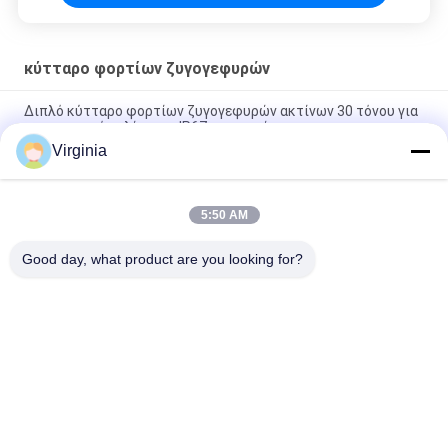
κύτταρο φορτίων ζυγογεφυρών
Διπλό κύτταρο φορτίων ζυγογεφυρών ακτίνων 30 τόνου για
τις ψηφιακές κλίμακες IP67 φορτηγών
Virginia
Κύτταρο φορτίων ζυγογεφυρών κλίμακας φορτηγών με τον
τύπο γεφυρών/τον τύπο στηλών 10 τόνος
5:50 AM
Κύτταρο φορτίων ζυγογεφυρών ανοξείδωτου με αναλογικό ή
ψηφιακό προαιρετικό
Good day, what product are you looking for?
Λαϊκή κατηγορία
Όλα
Κύτταρο Φορτίων 
Ενιαίο Κύτταρο 
Μετρητών Πίεσης
Φορτίων Σημείου
Κύτταρο Φορτίων 
Παράλληλο 
Ακτίνων Κουράς
Κύτταρο Φορτίων 