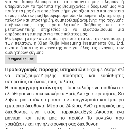
για να διασφαλίσουμε ότι τα προϊόντα μας πληρούν ή
υπερβαίνουν τα πρότυπα της βιομηχανίας.Η δέσμευσή μας για
ποιότητα μας έχει αποφέρει φήμη για αξιοπιστία και αριστεία
στους πελάτες μαςΠροσφέρουμε ολοκληρωμένη εξυπηρέτηση
πελατών και υποστήριξη, συμπεριλαμβανομένης της τεχνικής
διαβούλευσης, της προ-πωλητικής βοήθειας και της
μεταπωλητικής υπηρεσίας.Για να εξασφαλίσουμε μια
απρόσκοπτη εμπειρία για τους πελάτες μας.
Με έμφαση στην καινοτομία, την ποιότητα και την ικανοποίηση
των πελατών, η Xi'an Ruijia Measuring Instruments Co., Ltd.
είναι ο έμπιστος συνεργάτης σας για όλες τις ανάγκες των
αισθητήρων ζύγισης.
Υπηρεσίες μας
Προδιαγραφές παροχής υπηρεσιών:
Έχουμε δεσμευτεί
να παρέχουμε
ε
Υψηλής ποιότητας και ευαίσθητης
υπηρεσίας
σε όλους τους πελάτες
Η πιο γρήγορη απάντηση:
Παρακαλούμε να αισθάνεστε
ελεύθεροι να επικοινωνήσετε
Εμείς
Αν έχετε ερωτήσεις
.
Θα
λάβετε μια απάντηση.
από τον επαγγελματία και έμπειρο
εμπορικό διευθυντή
Μέσα σε 24
ώρες.
Αν
Ο εμπορικός μας
διευθυντής είναι εκτός, παρακαλώ.
Εγώ...
Ακούστε ένα
μήνυμα, και πείτε μας το προϊόν
Το μοντέλο που
χρειάζεστε
και την ηλεκτρονική σας διεύθυνση
.