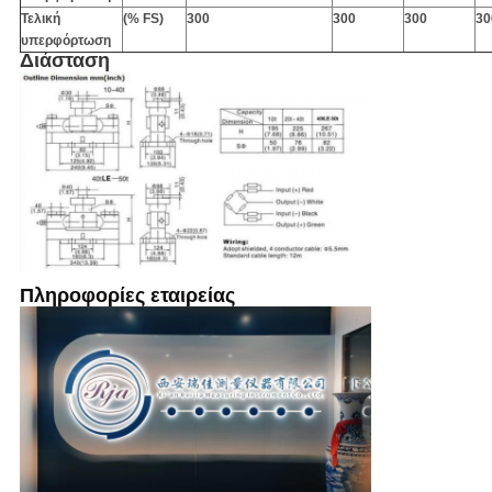
Τελική
(% FS)
300
300
300
30
υπερφόρτωση
Διάσταση
Πληροφορίες εταιρείας