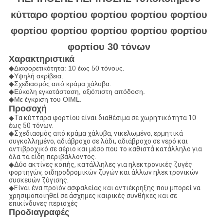
κύτταρο φορτίου φορτίου φορτίου φορτίου
φορτίου φορτίου φορτίου φορτίου φορτίου
φορτίου 30 τόνων
Χαρακτηριστικά
◆Διαφορετικότητα: 10 έως 50 τόνους.
◆Υψηλή ακρίβεια.
◆Σχεδιασμός από κράμα χάλυβα.
◆Εύκολη εγκατάσταση, αξιόπιστη απόδοση.
◆Με έγκριση του OIML.
Προσοχή
◆Τα κύτταρα φορτίου είναι διαθέσιμα σε χωρητικότητα 10
έως 50 τόνων.
◆Σχεδιασμός από κράμα χάλυβα, νικελωμένο, ερμητικά
συγκολλημένο, αδιάβροχο σε λάδι, αδιάβροχο σε νερό και
αντιβροχικό σε αέριο και μέσο που το καθιστά κατάλληλο για
όλα τα είδη περιβάλλοντος.
◆Δύο ακτίνες κοπής, κατάλληλες για ηλεκτρονικές ζυγές
φορτηγών, σιδηροδρομικών ζυγών και άλλων ηλεκτρονικών
συσκευών ζύγισης.
◆Είναι ένα προϊόν ασφαλείας και αντιέκρηξης που μπορεί να
χρησιμοποιηθεί σε άσχημες καιρικές συνθήκες και σε
επικίνδυνες περιοχές
Προδιαγραφές