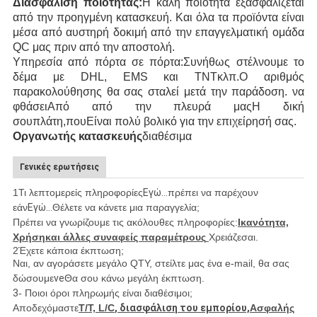
Διασφάλιση ποιότητας:
Η καλή ποιότητα εξασφαλίζεται
από την προηγμένη κατασκευή.
Και όλα τα προϊόντα είναι
μέσα από αυστηρή δοκιμή από την επαγγελματική ομάδα
QC μας πριν από την αποστολή.
Υπηρεσία από πόρτα σε πόρτα:
Συνήθως στέλνουμε το
δέμα με DHL, EMS
και TNT
κλπ.
Ο αριθμός
παρακολούθησης θα σας σταλεί μετά την παράδοση.
να
φθάσει
Από από την πλευρά μας
Η δική
σου
πλάτη,
που
Είναι πολύ βολικό για την επιχείρησή σας.
Οργανωτής κατασκευής
διαθέσιμα
Γενικές ερωτήσεις
1Τι λεπτομερείς πληροφορίες
Εγώ...
πρέπει να παρέχουν
εάν
Εγώ...
Θέλετε να κάνετε μια παραγγελία;
Πρέπει να γνωρίζουμε τις ακόλουθες πληροφορίες:
Ικανότητα,
Χρήση
και άλλες συναφείς παραμέτρους
Χρειάζεσαι.
2Έχετε κάποια έκπτωση;
Ναι, αν αγοράσετε μεγάλο QTY, στείλτε μας ένα e-mail, θα σας
δώσουμε
ve
Θα σου κάνω μεγάλη έκπτωση.
3
- Ποιοι όροι πληρωμής είναι διαθέσιμοι;
Αποδεχόμαστε
T/T, L/C
, διασφάλιση του εμπορίου,
Ασφαλής