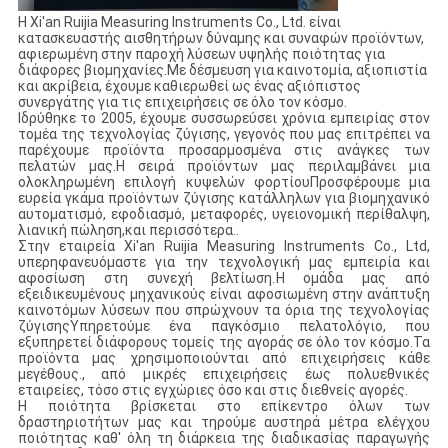
Η Xi'an Ruijia Measuring Instruments Co., Ltd. είναι
κατασκευαστής αισθητήρων δύναμης και συναφών προϊόντων,
αφιερωμένη στην παροχή λύσεων υψηλής ποιότητας για
διάφορες βιομηχανίες.Με δέσμευση για καινοτομία, αξιοπιστία
και ακρίβεια, έχουμε καθιερωθεί ως ένας αξιόπιστος
συνεργάτης για τις επιχειρήσεις σε όλο τον κόσμο.
Ιδρύθηκε το 2005, έχουμε συσσωρεύσει χρόνια εμπειρίας στον
τομέα της τεχνολογίας ζύγισης, γεγονός που μας επιτρέπει να
παρέχουμε προϊόντα προσαρμοσμένα στις ανάγκες των
πελατών μας.Η σειρά προϊόντων μας περιλαμβάνει μια
ολοκληρωμένη επιλογή κυψελών φορτίουΠροσφέρουμε μια
ευρεία γκάμα προϊόντων ζύγισης κατάλληλων για βιομηχανικό
αυτοματισμό, εφοδιασμό, μεταφορές, υγειονομική περίθαλψη,
λιανική πώληση,και περισσότερα..
Στην εταιρεία Xi'an Ruijia Measuring Instruments Co., Ltd,
υπερηφανευόμαστε για την τεχνολογική μας εμπειρία και
αφοσίωση στη συνεχή βελτίωση.Η ομάδα μας από
εξειδικευμένους μηχανικούς είναι αφοσιωμένη στην ανάπτυξη
καινοτόμων λύσεων που σπρώχνουν τα όρια της τεχνολογίας
ζύγισηςΥπηρετούμε ένα παγκόσμιο πελατολόγιο, που
εξυπηρετεί διάφορους τομείς της αγοράς σε όλο τον κόσμο.Τα
προϊόντα μας χρησιμοποιούνται από επιχειρήσεις κάθε
μεγέθους., από μικρές επιχειρήσεις έως πολυεθνικές
εταιρείες, τόσο στις εγχώριες όσο και στις διεθνείς αγορές.
Η ποιότητα βρίσκεται στο επίκεντρο όλων των
δραστηριοτήτων μας και τηρούμε αυστηρά μέτρα ελέγχου
ποιότητας καθ' όλη τη διάρκεια της διαδικασίας παραγωγής