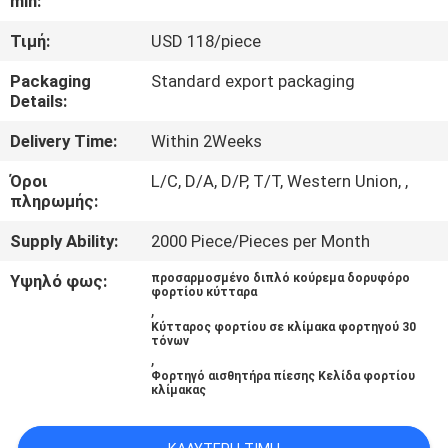
min:
ΠΟΙΟΤΙΚΌΣ
Τιμή:
USD 118/piece
ΈΛΕΓΧΟΣ
Packaging
Standard export packaging
Details:
ΜΑΣ
Delivery Time:
Within 2Weeks
ΕΛΆΤΕ
Όροι
L/C, D/A, D/P, T/T, Western Union, ,
πληρωμής:
ΣΕ
ΕΠΑΦΉ
Supply Ability:
2000 Piece/Pieces per Month
ΜΕ
Υψηλό φως:
προσαρμοσμένο διπλό κούρεμα δορυφόρο
φορτίου κύτταρα
,
Κύτταρος φορτίου σε κλίμακα φορτηγού 30
ΖΗΤΉΣΤΕ
τόνων
,
ΈΝΑ
Φορτηγό αισθητήρα πίεσης Κελίδα φορτίου
κλίμακας
ΑΠΌΣΠΑΣΜΑ