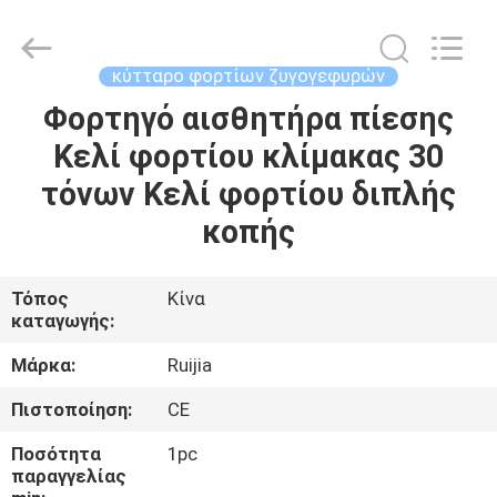
Xian
Ruijia
Measurement
Instruments
Co.,
κύτταρο φορτίων ζυγογεφυρών
Ltd..
All
Rights
Φορτηγό αισθητήρα πίεσης
ΣΠΊΤΙ
Reserved.
Κελί φορτίου κλίμακας 30
ΠΡΟΪΌΝΤΑ
τόνων Κελί φορτίου διπλής
κοπής
ΒΊΝΤΕΟ
Τόπος
Κίνα
καταγωγής:
ΠΕΡΊΠΟΥ
ΕΜΕΊΣ
Μάρκα:
Ruijia
Πιστοποίηση:
CE
ΓΎΡΟΣ
Ποσότητα
1pc
ΕΡΓΟΣΤΑΣΊΩΝ
παραγγελίας