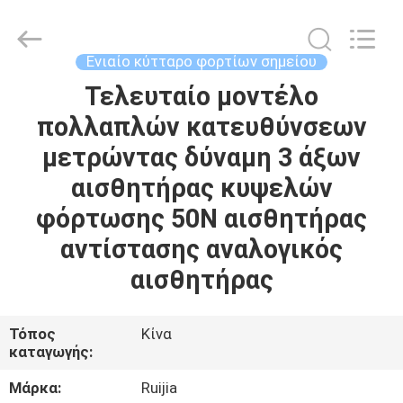
Xian
Ruijia
Measurement
Instruments
Co.,
Ενιαίο κύτταρο φορτίων σημείου
Ltd..
All
Rights
Τελευταίο μοντέλο
ΣΠΊΤΙ
Reserved.
πολλαπλών κατευθύνσεων
ΠΡΟΪΌΝΤΑ
μετρώντας δύναμη 3 άξων
αισθητήρας κυψελών
ΒΊΝΤΕΟ
φόρτωσης 50N αισθητήρας
αντίστασης αναλογικός
ΠΕΡΊΠΟΥ
αισθητήρας
ΕΜΕΊΣ
Τόπος
Κίνα
ΓΎΡΟΣ
καταγωγής:
ΕΡΓΟΣΤΑΣΊΩΝ
Μάρκα:
Ruijia