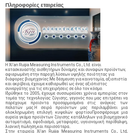
Πληροφορίες εταιρείας
Η Xi'an Ruijia Measuring Instruments Co., Ltd. είναι
κατασκευαστής αισθητήρων δύναμης και συναφών προϊόντων,
αφιερωμένη στην παροχή λύσεων υψηλής ποιότητας για
διάφορες βιομηχανίες.Με δέσμευση για καινοτομία, αξιοπιστία
και ακρίβεια, έχουμε καθιερωθεί ως ένας αξιόπιστος
συνεργάτης για τις επιχειρήσεις σε όλο τον κόσμο.
Ιδρύθηκε το 2005, έχουμε συσσωρεύσει χρόνια εμπειρίας στον
τομέα της τεχνολογίας ζύγισης, γεγονός που μας επιτρέπει να
παρέχουμε προϊόντα προσαρμοσμένα στις ανάγκες των
πελατών μας.Η σειρά προϊόντων μας περιλαμβάνει μια
ολοκληρωμένη επιλογή κυψελών φορτίουΠροσφέρουμε μια
ευρεία γκάμα προϊόντων ζύγισης κατάλληλων για βιομηχανικό
αυτοματισμό, εφοδιασμό, μεταφορές, υγειονομική περίθαλψη,
λιανική πώληση,και περισσότερα..
Στην εταιρεία Xi'an Ruijia Measuring Instruments Co., Ltd,