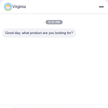
αισθητήρας μετρητών πίεσης για την κλίμακα κουζινών
Virginia
2kg 3kg 5kg κουζινών αναλογική παραγωγή κυττάρων
φορτίων σημείου κλίμακας ενιαία διαθέσιμη
9:33 AM
Υψηλό κύτταρο φορτίων σημείου ακρίβειας ενιαίο για τον
υπολογισμό των κλιμάκων 100kg 300kg
Good day, what product are you looking for?
Λαϊκή κατηγορία
Όλα
Κύτταρο Φορτίων 
Ενιαίο Κύτταρο 
Μετρητών Πίεσης
Φορτίων Σημείου
Κύτταρο Φορτίων 
Παράλληλο 
Ακτίνων Κουράς
Κύτταρο Φορτίων 
Ακτίνων
Μίλησε Το Κύτταρο 
Κύτταρο Φορτίων 
Φορτίων Τύπων
Τύπων Του S
Κύτταρο Φορτίων 
Κύτταρα Φορτίων 
Ζυγογεφυρών
Μικροϋπολογιστών