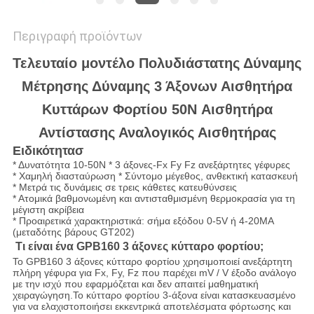
Περιγραφή προϊόντων
Τελευταίο μοντέλο Πολυδιάστατης Δύναμης
Μέτρησης Δύναμης 3 Άξονων Αισθητήρα
Κυττάρων Φορτίου 50N Αισθητήρα
Αντίστασης Αναλογικός Αισθητήρας
Ειδικότητα
σ
* Δυνατότητα 10-50N * 3 άξονες-Fx Fy Fz ανεξάρτητες γέφυρες
* Χαμηλή διασταύρωση * Σύντομο μέγεθος, ανθεκτική κατασκευή
* Μετρά τις δυνάμεις σε τρεις κάθετες κατευθύνσεις
* Ατομικά βαθμονωμένη και αντισταθμισμένη θερμοκρασία για τη
μέγιστη ακρίβεια
* Προαιρετικά χαρακτηριστικά: σήμα εξόδου 0-5V ή 4-20MA
(μεταδότης βάρους GT202)
Τι είναι ένα GPB160 3 άξονες κύτταρο φορτίου;
Το GPB160 3 άξονες κύτταρο φορτίου χρησιμοποιεί ανεξάρτητη
πλήρη γέφυρα για Fx, Fy, Fz που παρέχει mV / V έξοδο ανάλογο
με την ισχύ που εφαρμόζεται και δεν απαιτεί μαθηματική
χειραγώγηση.Το κύτταρο φορτίου 3-άξονα είναι κατασκευασμένο
για να ελαχιστοποιήσει εκκεντρικά αποτελέσματα φόρτωσης και