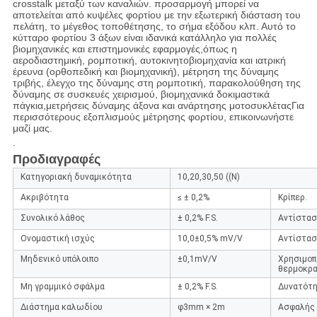
crosstalk μεταξύ των καναλιών. προσαρμογή μπορεί να
αποτελείται από κυψέλες φορτίου με την εξωτερική διάσταση του
πελάτη, το μέγεθος τοποθέτησης, το σήμα εξόδου κλπ. Αυτό το
κύτταρο φορτίου 3 άξων είναι ιδανικά κατάλληλο για πολλές
βιομηχανικές και επιστημονικές εφαρμογές,όπως η
αεροδιαστημική, ρομποτική, αυτοκινητοβιομηχανία και ιατρική
έρευνα (ορθοπεδική και βιομηχανική), μέτρηση της δύναμης
τριβής, έλεγχο της δύναμης στη ρομποτική, παρακολούθηση της
δύναμης σε συσκευές χειρισμού, βιομηχανικά δοκιμαστικά
πάγκια,μετρήσεις δύναμης άξονα και ανάρτησης μοτοσυκλέταςΓια
περισσότερους εξοπλισμούς μέτρησης φορτίου, επικοινωνήστε
μαζί μας.
.
Προδιαγραφές
Κατηγοριακή δυναμικότητα
10,20,30,50 ((N)
Ακριβότητα
≤ ± 0,2%
Κρίπερ.
Συνολικό λάθος
± 0,2% F.S.
Αντίστασ
Ονομαστική ισχύς
10,0±0,5% mV/V
Αντίστασ
Μηδενικό υπόλοιπο
±0,1mV/V
Χρησιμοπ
θερμοκρα
Μη γραμμικό σφάλμα
± 0,2% F.S.
Δυνατότη
Διάστημα καλωδίου
φ3mm × 2m
Ασφαλής 