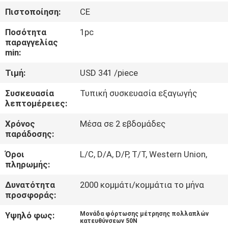
Πιστοποίηση:
CE
ΠΟΙΟΤΙΚΌΣ
Ποσότητα
1pc
ΈΛΕΓΧΟΣ
παραγγελίας
min:
ΜΑΣ
Τιμή:
USD 341 /piece
ΕΛΆΤΕ
Συσκευασία
Τυπική συσκευασία εξαγωγής
λεπτομέρειες:
ΣΕ
ΕΠΑΦΉ
Χρόνος
Μέσα σε 2 εβδομάδες
παράδοσης:
ΜΕ
Όροι
L/C, D/A, D/P, T/T, Western Union,
πληρωμής:
ΖΗΤΉΣΤΕ
Δυνατότητα
2000 κομμάτι/κομμάτια το μήνα
ΈΝΑ
προσφοράς:
ΑΠΌΣΠΑΣΜΑ
Υψηλό φως:
Μονάδα φόρτωσης μέτρησης πολλαπλών
κατευθύνσεων 50N