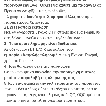
παρέχουν εάν
Εγώ...
Θέλετε να κάνετε μια παραγγελία;
Πρέπει να γνωρίζουμε τις ακόλουθες
πληροφορίες:
Ικανότητα, Χρήση
και άλλες συναφείς
παραμέτρους
Χρειάζεσαι.
2Έχετε κάποια έκπτωση;
Ναι, αν αγοράσετε μεγάλο QTY, στείλτε μας ένα e-mail, θα
σας δώσουμε
ve
Θα σου κάνω μεγάλη έκπτωση.
3
- Ποιοι όροι πληρωμής είναι διαθέσιμοι;
Αποδεχόμαστε
T/T, L/C
, διασφάλιση του
εμπορίου,
Ασφαλής πληρωμή
,
Δυτική Ένωση, Paypal,
χρήματα
Γραμ, κλπ.
4.
Πότε θα κανονίσετε την παραγωγή;
Θα το κάνουμε.
να κανονίσει την παραγωγή αμέσως
μετά την παραλαβή της πληρωμής σας
.
5
Πώς εξασφαλίζετε την καλή ποιότητα του προϊόντος;
Έχουμε ένα πλήρες σύστημα ελέγχου ποιότητας, όλα τα
προϊόντα μας ελέγχονται πλήρως από IQC, OQC τμήματα
πριν από την αποστολή
πινγκ
στους πελάτες μας.