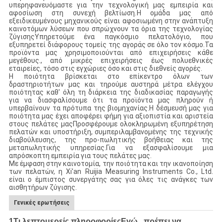
υπερηφανευόμαστε για την τεχνολογική μας εμπειρία και
αφοσίωση στη συνεχή βελτίωση.Η ομάδα μας από
εξειδικευμένους μηχανικούς είναι αφοσιωμένη στην ανάπτυξη
καινοτόμων λύσεων που σπρώχνουν τα όρια της τεχνολογίας
ζύγισηςΥπηρετούμε ένα παγκόσμιο πελατολόγιο, που
εξυπηρετεί διάφορους τομείς της αγοράς σε όλο τον κόσμο.Τα
προϊόντα μας χρησιμοποιούνται από επιχειρήσεις κάθε
μεγέθους., από μικρές επιχειρήσεις έως πολυεθνικές
εταιρείες, τόσο στις εγχώριες όσο και στις διεθνείς αγορές.
Η ποιότητα βρίσκεται στο επίκεντρο όλων των
δραστηριοτήτων μας και τηρούμε αυστηρά μέτρα ελέγχου
ποιότητας καθ' όλη τη διάρκεια της διαδικασίας παραγωγής
για να διασφαλίσουμε ότι τα προϊόντα μας πληρούν ή
υπερβαίνουν τα πρότυπα της βιομηχανίας.Η δέσμευσή μας για
ποιότητα μας έχει αποφέρει φήμη για αξιοπιστία και αριστεία
στους πελάτες μαςΠροσφέρουμε ολοκληρωμένη εξυπηρέτηση
πελατών και υποστήριξη, συμπεριλαμβανομένης της τεχνικής
διαβούλευσης, της προ-πωλητικής βοήθειας και της
μεταπωλητικής υπηρεσίας.Για να εξασφαλίσουμε μια
απρόσκοπτη εμπειρία για τους πελάτες μας.
Με έμφαση στην καινοτομία, την ποιότητα και την ικανοποίηση
των πελατών, η Xi'an Ruijia Measuring Instruments Co., Ltd.
είναι ο έμπιστος συνεργάτης σας για όλες τις ανάγκες των
αισθητήρων ζύγισης.
Γενικές ερωτήσεις
1Τι λεπτομερείς πληροφορίες
Εγώ...
πρέπει να