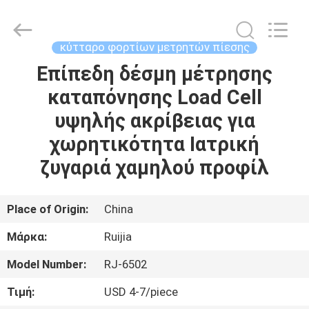
Xian
Ruijia
Measurement
Instruments
Co.,
κύτταρο φορτίων μετρητών πίεσης
Ltd..
All
Rights
Επίπεδη δέσμη μέτρησης
ΣΠΊΤΙ
Reserved.
καταπόνησης Load Cell
ΠΡΟΪΌΝΤΑ
υψηλής ακρίβειας για
χωρητικότητα Ιατρική
ΒΊΝΤΕΟ
ζυγαριά χαμηλού προφίλ
ΠΕΡΊΠΟΥ
Place of Origin:
China
ΕΜΕΊΣ
Μάρκα:
Ruijia
Model Number:
RJ-6502
ΓΎΡΟΣ
ΕΡΓΟΣΤΑΣΊΩΝ
Τιμή:
USD 4-7/piece