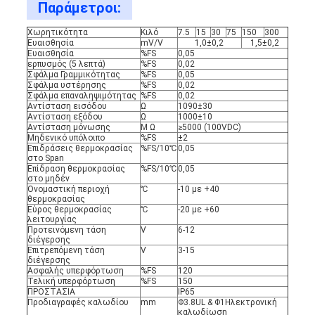
Παράμετροι:
Χωρητικότητα
Κιλό
7.5
15
30
75
150
300
Ευαισθησία
mV/V
1,0±0,2
1,5±0,2
Ευαισθησία
%FS
0,05
ερπυσμός (5 λεπτά)
%FS
0,02
Σφάλμα Γραμμικότητας
%FS
0,05
Σφάλμα υστέρησης
%FS
0,02
Σφάλμα επαναληψιμότητας
%FS
0,02
Αντίσταση εισόδου
Ω
1090±30
Αντίσταση εξόδου
Ω
1000±10
Αντίσταση μόνωσης
Μ Ω
≥5000 (100VDC)
Μηδενικό υπόλοιπο
%FS
±2
Επιδράσεις θερμοκρασίας
%FS/10℃
0,05
στο Span
Επίδραση θερμοκρασίας
%FS/10℃
0,05
στο μηδέν
Ονομαστική περιοχή
℃
-10 με +40
θερμοκρασίας
Εύρος θερμοκρασίας
℃
-20 με +60
λειτουργίας
Προτεινόμενη τάση
V
6-12
διέγερσης
Επιτρεπόμενη τάση
V
3-15
διέγερσης
Ασφαλής υπερφόρτωση
%FS
120
Τελική υπερφόρτωση
%FS
150
ΠΡΟΣΤΑΣΙΑ
IP65
Προδιαγραφές καλωδίου
mm
Φ3.8UL & Φ1Ηλεκτρονική
καλωδίωση