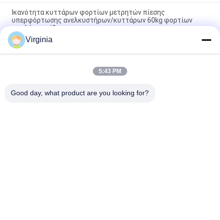
Ικανότητα κυττάρων φορτίων μετρητών πίεσης
υπερφόρτωσης ανελκυστήρων/κυττάρων 60kg φορτίων
υψηλής ακρίβειας
Virginia
Κύτταρο φορτίων μετρητών πίεσης χάλυβα κραμάτων για
την αναλογική παραγωγή 5kg 10kg κλιμάκων γερανών
5:43 PM
Στρογγυλός αισθητήρας μετρητών πίεσης τύπων έντασης S
για τη συμπίεση και την ένταση 1000kg 2000kg
Good day, what product are you looking for?
Λαϊκή κατηγορία
Όλα
Κύτταρο Φορτίων 
Ενιαίο Κύτταρο 
Μετρητών Πίεσης
Φορτίων Σημείου
Κύτταρο Φορτίων 
Παράλληλο 
Ακτίνων Κουράς
Κύτταρο Φορτίων 
Ακτίνων
Μίλησε Το Κύτταρο 
Κύτταρο Φορτίων 
Φορτίων Τύπων
Τύπων Του S