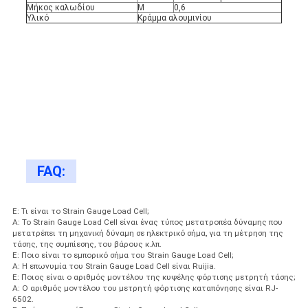
Μήκος καλωδίου
Μ
0,6
Υλικό
Κράμμα αλουμινίου
FAQ:
Ε: Τι είναι το Strain Gauge Load Cell;
Α: Το Strain Gauge Load Cell είναι ένας τύπος μετατροπέα δύναμης που
μετατρέπει τη μηχανική δύναμη σε ηλεκτρικό σήμα, για τη μέτρηση της
τάσης, της συμπίεσης, του βάρους κ.λπ.
Ε: Ποιο είναι το εμπορικό σήμα του Strain Gauge Load Cell;
Α: Η επωνυμία του Strain Gauge Load Cell είναι Ruijia.
Ε: Ποιος είναι ο αριθμός μοντέλου της κυψέλης φόρτισης μετρητή τάσης;
Α: Ο αριθμός μοντέλου του μετρητή φόρτισης καταπόνησης είναι RJ-
6502.