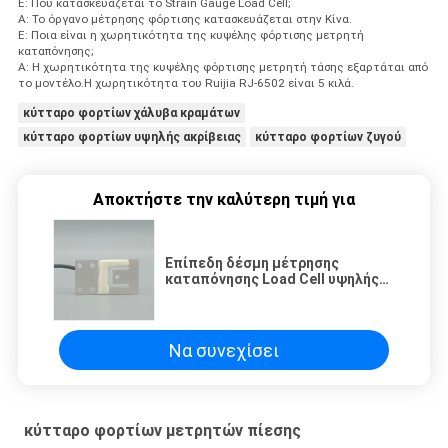
Ε: Πού κατασκευάζεται το Strain Gauge Load Cell;
Α: Το όργανο μέτρησης φόρτισης κατασκευάζεται στην Κίνα.
Ε: Ποια είναι η χωρητικότητα της κυψέλης φόρτισης μετρητή
καταπόνησης;
Α: Η χωρητικότητα της κυψέλης φόρτισης μετρητή τάσης εξαρτάται από
το μοντέλο.Η χωρητικότητα του Ruijia RJ-6502 είναι 5 κιλά.
κύτταρο φορτίων χάλυβα κραμάτων
κύτταρο φορτίων υψηλής ακρίβειας
κύτταρο φορτίων ζυγού
Αποκτήστε την καλύτερη τιμή για
Επίπεδη δέσμη μέτρησης
καταπόνησης Load Cell υψηλής
ακρίβειας για χωρητικότητα
Ιατρική ζυγαριά χαμηλού προφίλ
Να συνεχίσει
κύτταρο φορτίων μετρητών πίεσης