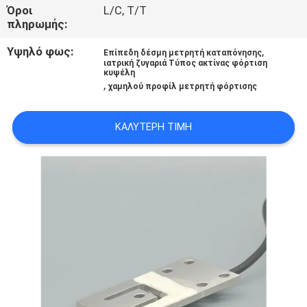
Όροι
L/C, T/T
πληρωμής:
ΠΟΙΟΤΙΚΌΣ
ΈΛΕΓΧΟΣ
Υψηλό φως:
,
Επίπεδη δέσμη μετρητή καταπόνησης
ιατρική ζυγαριά Τύπος ακτίνας φόρτιση
κυψέλη
,
χαμηλού προφίλ μετρητή φόρτισης
ΜΑΣ
ΕΛΆΤΕ
ΚΑΛΎΤΕΡΗ ΤΙΜΉ
ΣΕ
ΕΠΑΦΉ
ΜΕ
ΖΗΤΉΣΤΕ
ΈΝΑ
ΑΠΌΣΠΑΣΜΑ