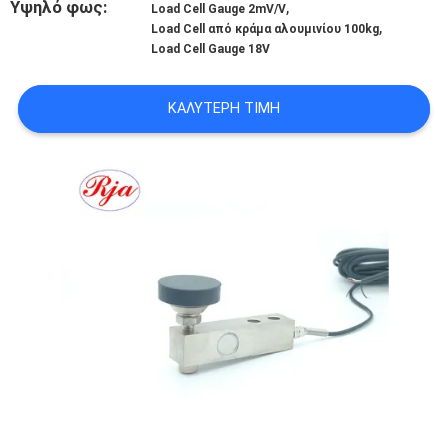
Υψηλό φως:
,
Load Cell Gauge 2mV/V
,
Load Cell από κράμα αλουμινίου 100kg
ΠΟΙΟΤΙΚΌΣ
Load Cell Gauge 18V
ΈΛΕΓΧΟΣ
ΚΑΛΎΤΕΡΗ ΤΙΜΉ
ΜΑΣ
ΕΛΆΤΕ
ΣΕ
ΕΠΑΦΉ
ΜΕ
ΖΗΤΉΣΤΕ
ΈΝΑ
ΑΠΌΣΠΑΣΜΑ