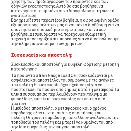
χρήστη, των προδιαγραφών του προϊόντος και των
οδηγιών εγκατάστασης.Αυτό θα σας βοηθήσει να
κατανοήσετε το προϊόν και να διασφαλίσετε τη σωστή
εγκατάσταση.
Εάν χρειάζεστε περαιτέρω βοήθεια, η αφοσιωμένη ομάδα
εξυπηρέτησης πελατών μας είναι πάντα διαθέσιμη για να
απαντήσει σε οποιεσδήποτε ερωτήσεις και να σας
βοηθήσει.Δεσμευόμαστε να παρέχουμε εξαιρετική
τεχνική υποστήριξη και υπηρεσίες για να διασφαλίσουμε
την πλήρη ικανοποίηση των χρηστών.
Συσκευασία και αποστολή:
Συσκευασία και αποστολή για κυψέλη φόρτισης μετρητή
καταπόνησης
Τα προϊόντα Strain Gauge Load Cell συσκευάζονται με
ασφάλεια και αποστέλλονται σύμφωνα με τις ανάγκες
του πελάτη.Η συσκευασία έχει σχεδιαστεί για να
προστατεύει το προϊόν από ζημιές κατά τη μεταφορά.Τα
υλικά συσκευασίας περιλαμβάνουν περιτύλιγμα με
φυσαλίδες, φιστίκια συσκευασίας και κουτιά από
χαρτόνι.
Η μέθοδος αποστολής, ο μεταφορέας και ο χρόνος
παράδοσης εξαρτώνται από τις απαιτήσεις του
πελάτη.Οι χρόνοι παράδοσης ποικίλλουν ανάλογα με την
τοποθεσία του πελάτη και μπορεί να κυμαίνονται από
την ίδια ημέρα έως την επίγεια αποστολή.