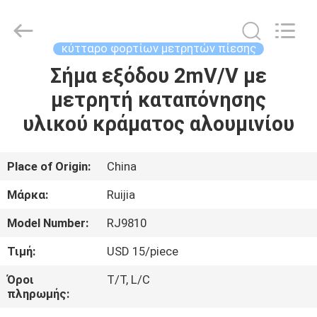
Xian
Ruijia
Measurement
Instruments
Co.,
κύτταρο φορτίων μετρητών πίεσης
Ltd..
All
Rights
Σήμα εξόδου 2mV/V με
ΣΠΊΤΙ
Reserved.
μετρητή καταπόνησης
ΠΡΟΪΌΝΤΑ
υλικού κράματος αλουμινίου
ΒΊΝΤΕΟ
Place of Origin:
China
Μάρκα:
Ruijia
ΠΕΡΊΠΟΥ
Model Number:
RJ9810
ΕΜΕΊΣ
Τιμή:
USD 15/piece
ΓΎΡΟΣ
Όροι
T/T, L/C
πληρωμής:
ΕΡΓΟΣΤΑΣΊΩΝ