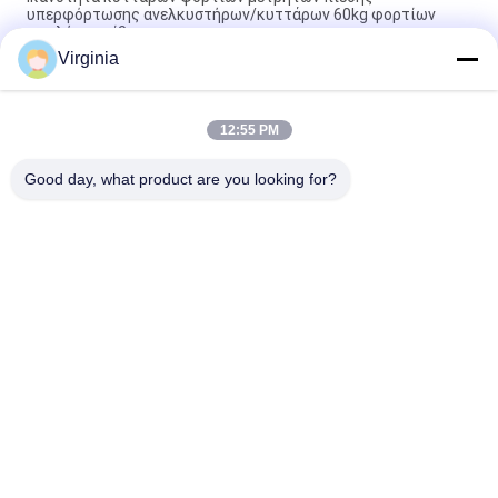
υπερφόρτωσης ανελκυστήρων/κυττάρων 60kg φορτίων
υψηλής ακρίβειας
Virginia
Κύτταρο φορτίων μετρητών πίεσης χάλυβα κραμάτων για
την αναλογική παραγωγή 5kg 10kg κλιμάκων γερανών
12:55 PM
Στρογγυλός αισθητήρας μετρητών πίεσης τύπων έντασης S
για τη συμπίεση και την ένταση 1000kg 2000kg
Good day, what product are you looking for?
Λαϊκή κατηγορία
Όλα
Κύτταρο Φορτίων 
Ενιαίο Κύτταρο 
Μετρητών Πίεσης
Φορτίων Σημείου
Κύτταρο Φορτίων 
Παράλληλο 
Ακτίνων Κουράς
Κύτταρο Φορτίων 
Ακτίνων
Μίλησε Το Κύτταρο 
Κύτταρο Φορτίων 
Φορτίων Τύπων
Τύπων Του S
Κύτταρο Φορτίων 
Κύτταρα Φορτίων 