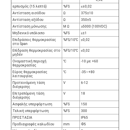
ερπυσμός (15 λεπτά)
%FS
≤±0,02
Αντίσταση εισόδου
Ω
375±10
Αντίσταση εξόδου
Ω
350±5
Αντίσταση μόνωσης
Μ Ω
≥5000 (100VDC)
Μηδενικό υπόλοιπο
%FS
≤±1
Επιδράσεις θερμοκρασίας
%FS/10℃
≤0,02
στο Span
Επίδραση θερμοκρασίας στο
%FS/10℃
≤0,02
μηδέν
Ονομαστική περιοχή
℃
-10 με +60
θερμοκρασίας
Εύρος θερμοκρασίας
℃
-35~+80
λειτουργίας
Προτεινόμενη τάση
V
6-12
διέγερσης
Επιτρεπόμενη τάση
V
18
διέγερσης
Ασφαλής υπερφόρτωση
%FS
150
Τελική υπερφόρτωση
%FS
300
ΠΡΟΣΤΑΣΙΑ
IP65
Προδιαγραφές καλωδίου
mm
Ф5