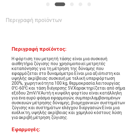
SITEMAP
Περιγραφή προϊόντων
ΠΟΛΙΤΙΚΉ
ΜΥΣΤΙΚΌΤΗΤΑΣ
Περιγραφή προϊόντος:
Η φόρτιση του μετρητή τάσης είναι μια συσκευή
αισθητήρα ζύγισης που χρησιμοποιεί μετρητές
καταπόνησης για τη μέτρηση της δύναμης που
εφαρμόζεται στο δυναμόμετρο.Είναι μια αξιόπιστη και
υψηλής ακρίβειας συσκευή με τελική υπερφόρτωση
200%, χωρητικότητα 100 kg, θερμοκρασία λειτουργίας
0℃-60℃ και τάση διέγερσης 5V.Χαρακτηρίζεται από σήμα
εξόδου 2mV/V.Αυτή η κυψέλη φορτίου είναι κατάλληλη
για ένα ευρύ φάσμα εφαρμογών, συμπεριλαμβανομένων
συσκευών μέτρησης δύναμης, βιομηχανικών συστημάτων
ζύγισης και συστημάτων ελέγχου διεργασιών.Είναι μια
ευέλικτη, υψηλής ακρίβειας και χαμηλού κόστους λύση
για ακριβή μέτρηση ζύγισης.
Εφαρμογές: