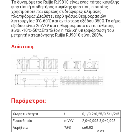
Το δυναμόμετρο Ruijia RJ9810 είναι ένας τύπος κυψέλης
φορτίου ή αισθητήρας κυψέλης φορτίου, ο οποίος
χρησιμοποιείται ευρέως σε διάφορες κλίμακες
πλατφόρμας.Διαθέτει ευρύ φάσμα θερμοκρασιών
λειτουργίας 0℃-60℃ και αντίσταση εξόδου 350Ω.Το σήμα
εξόδου είναι 2mV/V και η θερμοκρασία αντιστάθμισης
είναι -10℃-50℃.Επιπλέον, η τελική υπερφόρτωση του
μετρητή καταπόνησης Ruijia RJ9810 είναι 200%.
Διάσταση:
Παράμετροι:
Χωρητικότητα
t
0,1/0,2/0,25/0,5/1/2/5
Ευαισθησία
mV/V
2,0±0,005 3,0±0,005
Ακρίβεια
%FS
≤±0,02
0,02