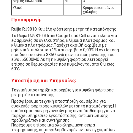
Μήκος καλωδίου
Μ
3
Υλικό
Κραματοποιημένος
χάλυβας
Προσαρμογή:
Ruijia RJ9810 Κυψέλη φόρτισης μετρητή καταπόνησης
Το Ruijia RJ9810 Strain Gauge Load Cell είναι τέλειο για
εφαρμογές σε ανελκυστήρα, κλίμακα πλατφόρμας και
κλίμακα πλατφόρμας.Παρέχει ακριβή ακρίβεια με
μηδενικό υπόλοιπο ±1% και ακρίβεια 0,03%.Η αντίσταση
εισόδου του είναι 385Ω ενώ η αντίσταση μόνωσής του
είναι ≥5000MΩ.Αυτή η κυψέλη φορτίου λειτουργεί
επίσης σε θερμοκρασίες που κυμαίνονται από 0℃ έως
60℃.
Υποστήριξη και Υπηρεσίες:
Τεχνική υποστήριξη και σέρβις για κυψέλη φόρτισης
μετρητή καταπόνησης
Προσφέρουμε τεχνική υποστήριξη και σέρβις για
συσκευές φόρτισης κυψελών μετρητή καταπόνησης.Η
ομάδα έμπειρων μηχανικών μας είναι διαθέσιμη για να
παρέχει υπηρεσίες εγκατάστασης, αντιμετώπισης
προβλημάτων και συντήρησης.
Παρέχουμε επίσης μια ολοκληρωμένη σειρά
τεκμηρίωσης, συμπεριλαμβανομένων των εγχειριδίων