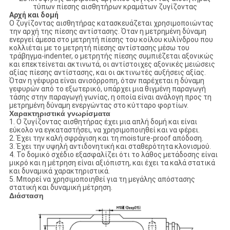
τύπων πίεσης αισθητήρων κραμάτων ζυγίζοντας
Αρχή και δομή
Ο
ζυγίζοντας αισθητήρας
κατασκευάζεται χρησιμοποιώντας
την αρχή της πίεσης αντίστασης. Όταν η μετρημένη δύναμη
ενεργεί άμεσα στο μετρητή πίεσης του κοίλου κυλίνδρου που
κολλιέται με το μετρητή πίεσης αντίστασης μέσω του
τράβηγμα-indenter, ο μετρητής πίεσης συμπιέζεται αξονικώς
και επεκτείνεται ακτινωτά, οι αντίστοιχες αξονικές μειώσεις
αξίας πίεσης αντίστασης, και οι ακτινωτές αυξήσεις αξίας.
Όταν η γέφυρα είναι ανισόρροπη, όταν παρέχεται η δύναμη
γεφυρών από το εξωτερικό, υπάρχει μια θιγμένη παραγωγή
τάσης στην παραγωγή γωνίας, η οποία είναι ανάλογη προς τη
μετρημένη δύναμη ενεργώντας στο κύτταρο φορτίων.
Χαρακτηριστικά γνωρίσματα
1. Ο
ζυγίζοντας αισθητήρας
έχει μια απλή δομή και είναι
εύκολο να εγκαταστήσει, να χρησιμοποιηθεί και να φέρει.
2. Έχει την καλή σφράγιση και τη moisture-proof απόδοση.
3. Έχει την υψηλή αντιδονητική και σταθερότητα κλονισμού.
4. Το δομικό σχέδιο εξασφαλίζει ότι το λάθος μετάδοσης είναι
μικρό και η μέτρηση είναι αξιόπιστη, και έχει τα καλά στατικά
και δυναμικά χαρακτηριστικά.
5. Μπορεί να χρησιμοποιηθεί για τη μεγάλης απόστασης
στατική και δυναμική μέτρηση.
Διάσταση