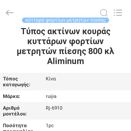
Xian
Ruijia
Measurement
Instruments
Co.,
κύτταρο φορτίων μετρητών πίεσης
Ltd..
All
Rights
Τύπος ακτίνων κουράς
ΣΠΊΤΙ
Reserved.
κυττάρων φορτίων
ΠΡΟΪΌΝΤΑ
μετρητών πίεσης 800 κλ
Aliminum
ΒΊΝΤΕΟ
Τόπος
Κίνα
καταγωγής:
ΠΕΡΊΠΟΥ
ΕΜΕΊΣ
Μάρκα:
ruijia
Αριθμό
Rj-6910
ΓΎΡΟΣ
μοντέλου:
ΕΡΓΟΣΤΑΣΊΩΝ
Ποσότητα
1pc