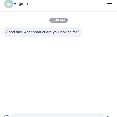
Virginia
Κύτταρο φορτίων μετρητών πίεσης χάλυβα κραμάτων για
την αναλογική παραγωγή 5kg 10kg κλιμάκων γερανών
5:40 AM
Στρογγυλός αισθητήρας μετρητών πίεσης τύπων έντασης S
για τη συμπίεση και την ένταση 1000kg 2000kg
Good day, what product are you looking for?
Λαϊκή κατηγορία
Όλα
Κύτταρο Φορτίων 
Ενιαίο Κύτταρο 
Μετρητών Πίεσης
Φορτίων Σημείου
Κύτταρο Φορτίων 
Παράλληλο 
Ακτίνων Κουράς
Κύτταρο Φορτίων 
Ακτίνων
Μίλησε Το Κύτταρο 
Κύτταρο Φορτίων 
Φορτίων Τύπων
Τύπων Του S
Κύτταρο Φορτίων 
Κύτταρα Φορτίων 
Ζυγογεφυρών
Μικροϋπολογιστών