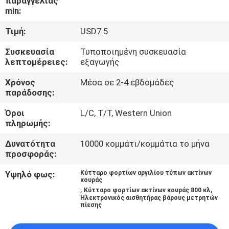
παραγγελίας
min:
ΠΟΙΟΤΙΚΌΣ
Τιμή:
USD7.5
ΈΛΕΓΧΟΣ
Συσκευασία
Τυποποιημένη συσκευασία
λεπτομέρειες:
εξαγωγής
ΜΑΣ
Χρόνος
Μέσα σε 2-4 εβδομάδες
ΕΛΆΤΕ
παράδοσης:
ΣΕ
Όροι
L/C, T/T, Western Union
ΕΠΑΦΉ
πληρωμής:
ΜΕ
Δυνατότητα
10000 κομμάτι/κομμάτια το μήνα
προσφοράς:
ΖΗΤΉΣΤΕ
Υψηλό φως:
Κύτταρο φορτίων αργιλίου τύπων ακτίνων
κουράς
,
,
ΈΝΑ
Κύτταρο φορτίων ακτίνων κουράς 800 κλ
Ηλεκτρονικός αισθητήρας βάρους μετρητών
πίεσης
ΑΠΌΣΠΑΣΜΑ