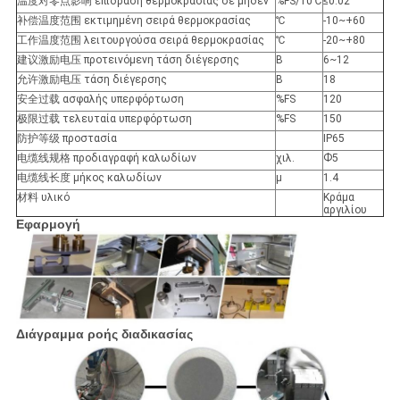
温度对零点影响 επίδραση θερμοκρασίας σε μηδέν
%FS/10℃
≤0.02
补偿温度范围 εκτιμημένη σειρά θερμοκρασίας
℃
-10~+60
工作温度范围 λειτουργούσα σειρά θερμοκρασίας
℃
-20~+80
建议激励电压 προτεινόμενη τάση διέγερσης
Β
6~12
允许激励电压 τάση διέγερσης
Β
18
安全过载 ασφαλής υπερφόρτωση
%FS
120
极限过载 τελευταία υπερφόρτωση
%FS
150
防护等级 προστασία
IP65
电缆线规格 προδιαγραφή καλωδίων
χιλ.
Ф5
电缆线长度 μήκος καλωδίων
μ
1.4
材料 υλικό
Κράμα
αργιλίου
Εφαρμογή
Διάγραμμα ροής διαδικασίας