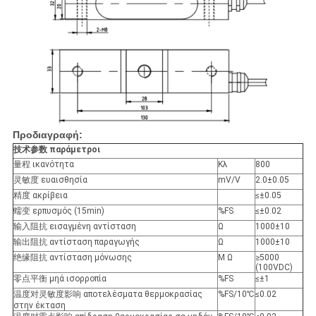
Προδιαγραφή:
技术参数 παράμετροι
量程 ικανότητα
Κλ
800
灵敏度 ευαισθησία
mV/V
2.0±0.05
精度 ακρίβεια
≤±0.05
蠕变 ερπυσμός (15min)
%FS
≤±0.02
输入阻抗 εισαγμένη αντίσταση
Ω
1000±10
输出阻抗 αντίσταση παραγωγής
Ω
1000±10
绝缘阻抗 αντίσταση μόνωσης
Μ Ω
≥5000
(100VDC)
零点平衡 μηά ισορροπία
%FS
≤±1
温度对灵敏度影响 αποτελέσματα θερμοκρασίας
%FS/10℃
≤0.02
στην έκταση