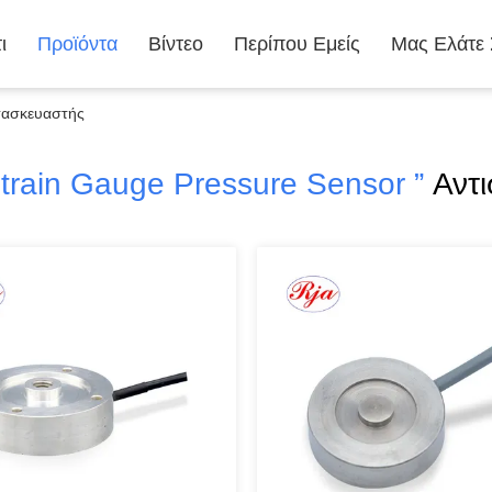
ι
Προϊόντα
Βίντεο
Περίπου Εμείς
Μας Ελάτε
ατασκευαστής
Strain Gauge Pressure Sensor ”
Αντι