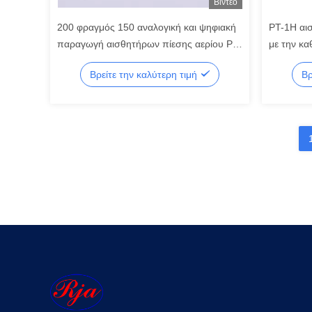
Βίντεο
200 φραγμός 150 αναλογική και ψηφιακή
PT-1H αι
παραγωγή αισθητήρων πίεσης αερίου PSI
με την κα
διαθέσιμη
αποστολή
Βρείτε την καλύτερη τιμή
Βρ