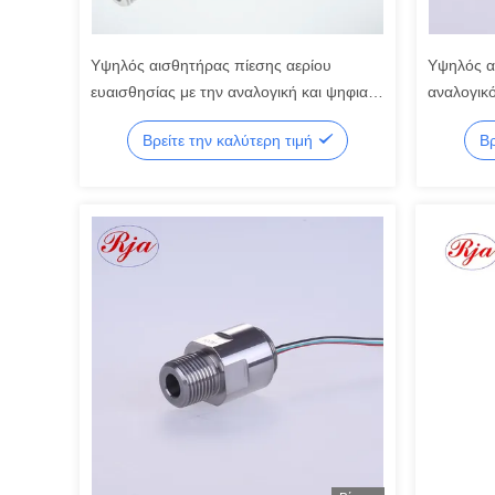
Υψηλός αισθητήρας πίεσης αερίου
Υψηλός α
ευαισθησίας με την αναλογική και ψηφιακή
αναλογικό
παραγωγή 100psi/150psi/200psi
αεροσυμπ
Βρείτε την καλύτερη τιμή
Βρ