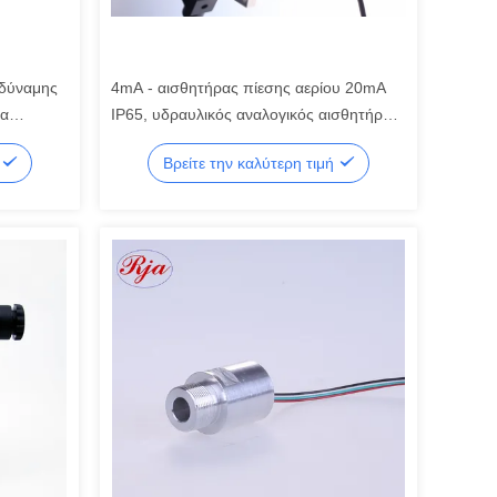
 δύναμης
4mA - αισθητήρας πίεσης αερίου 20mA
ια
IP65, υδραυλικός αναλογικός αισθητήρας
g 50kg
πίεσης νερού
ή
Βρείτε την καλύτερη τιμή