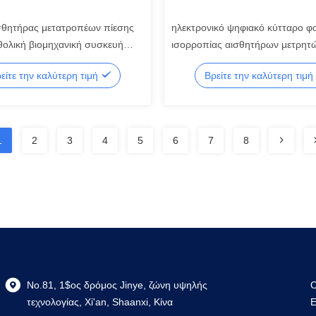
σθητήρας μετατροπέων πίεσης
ηλεκτρονικό ψηφιακό κύτταρο φ
θολική βιομηχανική συσκευή
ισορροπίας αισθητήρων μετρητ
ς σημάτων απόλυτης πίεσης
υψηλής ακρίβειας 300g 600g
είτε την καλύτερη τιμή
Βρείτε την καλύτερη τιμή
1
2
3
4
5
6
7
8
No.81, 1$ος δρόμος Jinye, ζώνη υψηλής
Ο
τεχνολογίας, Xi'an, Shaanxi, Κίνα
Ε