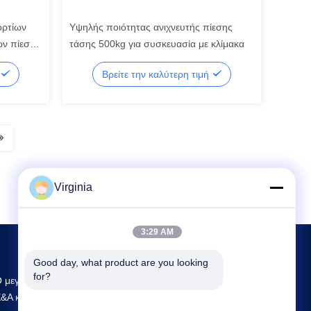
ορτίων
Υψηλής ποιότητας ανιχνευτής πίεσης
ών πίεσης
τάσης 500kg για συσκευασία με κλίμακα
Βρείτε την καλύτερη τιμή
Virginia
3:29 AM
Good day, what product are you looking 
for?
 μεγαλύτερος συγκολλητικός προμηθευτής
&Α και παραγωγής στην Κίνα