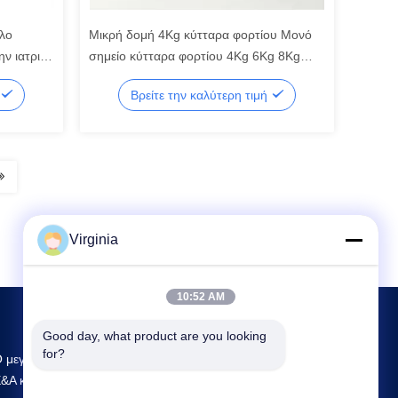
λο
Μικρή δομή 4Kg κύτταρα φορτίου Μονό
ν ιατρική
σημείο κύτταρα φορτίου 4Kg 6Kg 8Kg
10Kg 20Kg 30Kg 50Kg GPB180 κύτταρα
Βρείτε την καλύτερη τιμή
φορτίου
Virginia
10:52 AM
Good day, what product are you looking 
for?
 μεγαλύτερος συγκολλητικός προμηθευτής
&Α και παραγωγής στην Κίνα