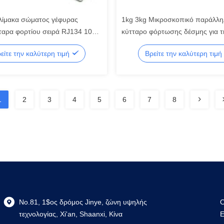
λίμακα σώματος γέφυρας
1kg 3kg Μικροσκοπικό παράλλη
ταρα φορτίου σειρά RJ134 10kg
κύτταρο φόρτωσης δέσμης για τη
g 75kg 100kg 150kg Μικρό
βιομηχανία
είτε την καλύτερη τιμή
Βρείτε την καλύτερη τιμή
1
2
3
4
5
6
7
8
No.81, 1$ος δρόμος Jinye, ζώνη υψηλής
Ο
τεχνολογίας, Xi'an, Shaanxi, Κίνα
Ε