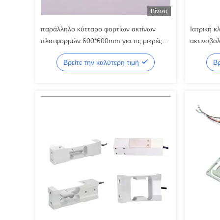
Βίντεο
παράλληλο κύτταρο φορτίων ακτίνων
Ιατρική κ
πλατφορμών 600*600mm για τις μικρές
ακτινοβολ
ηλεκτρονικές ζυγίζοντας συσκευές
20kg 25k
Βρείτε την καλύτερη τιμή
Βρ
μεγέθους