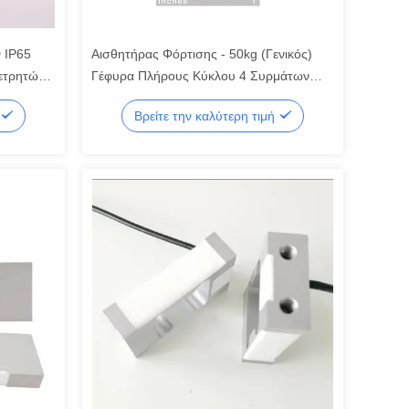
 IP65
Αισθητήρας Φόρτισης - 50kg (Γενικός)
μετρητών
Γέφυρα Πλήρους Κύκλου 4 Συρμάτων
Επίπεδος Λεπτός Μικροσκοπικός
Βρείτε την καλύτερη τιμή
Αισθητήρας Βάρους Μικροδύναμης
Μικρός Αισθητήρας Φόρτισης 5kg 10kg
20kg 30kg 50kg 75kg 100kg 150kg