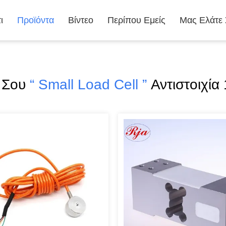
ι
Προϊόντα
Βίντεο
Περίπου Εμείς
Μας Ελάτε
 Σου
“ Small Load Cell ”
Αντιστοιχία